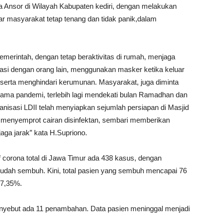
nsor di Wilayah Kabupaten kediri, dengan melakukan
ar masyarakat tetap tenang dan tidak panik,dalam
Pemerintah, dengan tetap beraktivitas di rumah, menjaga
kasi dengan orang lain, menggunakan masker ketika keluar
serta menghindari kerumunan. Masyarakat, juga diminta
lama pandemi, terlebih lagi mendekati bulan Ramadhan dan
anisasi LDII telah menyiapkan sejumlah persiapan di Masjid
menyemprot cairan disinfektan, sembari memberikan
ga jarak” kata H.Supriono.
if corona total di Jawa Timur ada 438 kasus, dengan
 sudah sembuh. Kini, total pasien yang sembuh mencapai 76
17,35%.
enyebut ada 11 penambahan. Data pasien meninggal menjadi