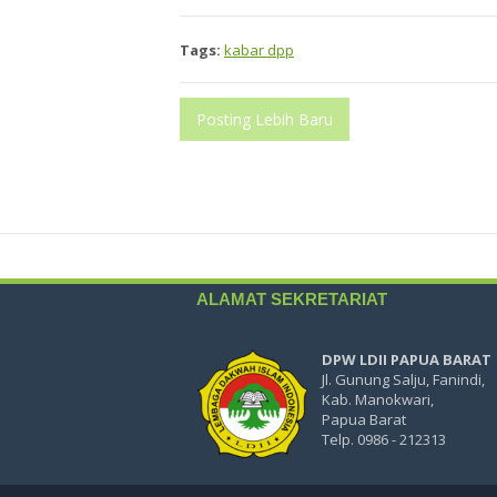
Tags:
kabar dpp
Posting Lebih Baru
ALAMAT SEKRETARIAT
DPW LDII PAPUA BARAT
Jl. Gunung Salju, Fanindi,
Kab. Manokwari,
Papua Barat
Telp. 0986 - 212313