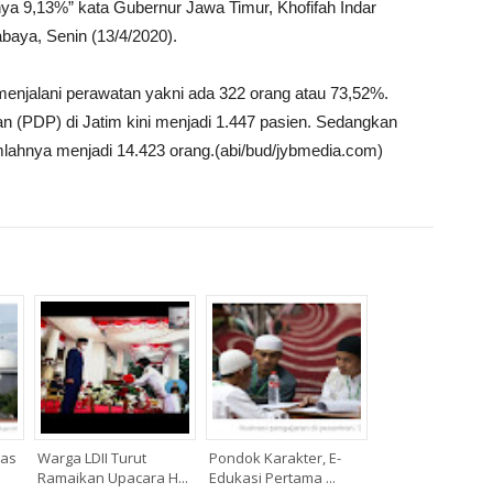
ya 9,13%” kata Gubernur Jawa Timur, Khofifah Indar
aya, Senin (13/4/2020).
 menjalani perawatan yakni ada 322 orang atau 73,52%.
(PDP) di Jatim kini menjadi 1.447 pasien. Sedangkan
ahnya menjadi 14.423 orang.(abi/bud/jybmedia.com)
mas
Warga LDII Turut
Pondok Karakter, E-
Ramaikan Upacara H...
Edukasi Pertama ...