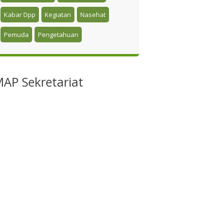
Kabar Dpp
Kegiatan
Nasehat
Pemuda
Pengetahuan
MAP
Sekretariat