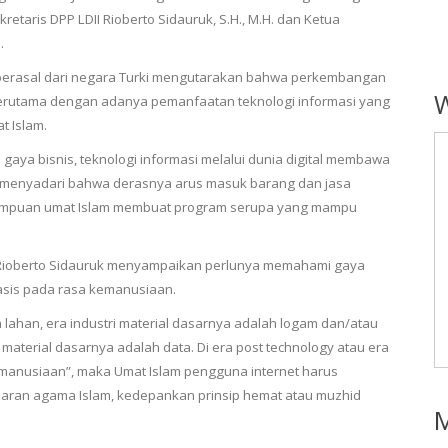
retaris DPP LDII Rioberto Sidauruk, S.H., M.H. dan Ketua
.
g berasal dari negara Turki mengutarakan bahwa perkembangan
 terutama dengan adanya pemanfaatan teknologi informasi yang
t Islam.
ya bisnis, teknologi informasi melalui dunia digital membawa
us menyadari bahwa derasnya arus masuk barang dan jasa
emampuan umat Islam membuat program serupa yang mampu
I Rioberto Sidauruk menyampaikan perlunya memahami gaya
rbasis pada rasa kemanusiaan.
 lahan, era industri material dasarnya adalah logam dan/atau
 material dasarnya adalah data. Di era post technology atau era
kemanusiaan”, maka Umat Islam pengguna internet harus
jaran agama Islam, kedepankan prinsip hemat atau muzhid
M