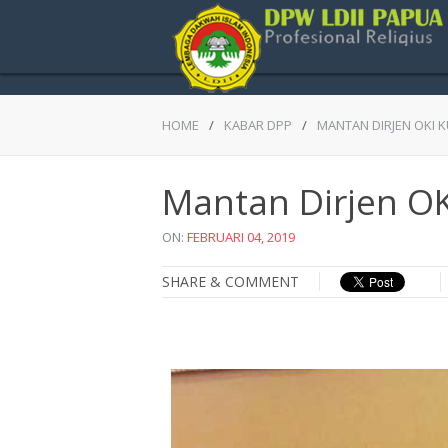
HOME
/
KABAR DPP
/
MANTAN DIRJEN OKI K
Mantan Dirjen OK
ON:
FEBRUARI 04, 2019
SHARE & COMMENT