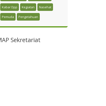
Kabar Dpp
Kegiatan
Nasehat
Pemuda
Pengetahuan
MAP
Sekretariat