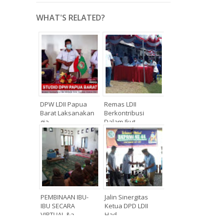
WHAT'S RELATED?
DPW LDII Papua
Remas LDII
Barat Laksanakan
Berkontribusi
gia...
Dalam Ikut...
PEMBINAAN IBU-
Jalin Sinergitas
IBU SECARA
Ketua DPD LDII
VIRTUAL &a...
Had...