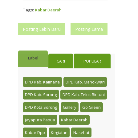
Tags:
Kabar Daerah
Posting Lebih Baru
Posting Lama
Label
CARI
POPULAR
DPD Kab. Kaimana
DPD Kab. Manokwari
DPD Kab. Sorong
DPD Kab. Teluk Bintuni
DPD Kota Sorong
Gallery
Go Green
Jayapura Papua
Kabar Daerah
Kabar Dpp
Kegiatan
Nasehat