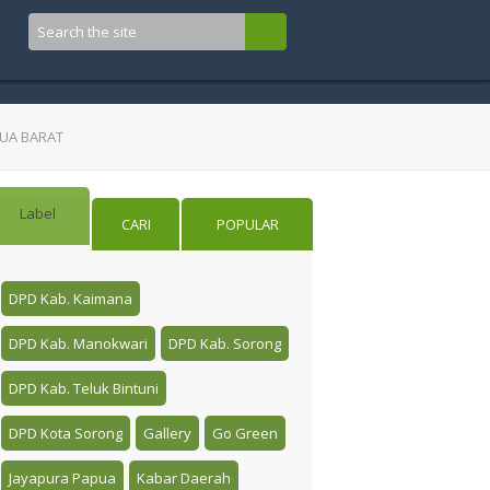
PUA BARAT
Label
CARI
POPULAR
DPD Kab. Kaimana
DPD Kab. Manokwari
DPD Kab. Sorong
DPD Kab. Teluk Bintuni
DPD Kota Sorong
Gallery
Go Green
Jayapura Papua
Kabar Daerah