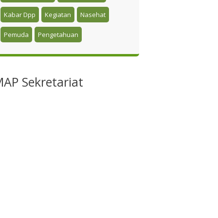
Kabar Dpp
Kegiatan
Nasehat
Pemuda
Pengetahuan
MAP
Sekretariat