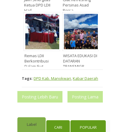
Ketua DPD LDII
Persinas Asad
Had...
Bersa...
Remas LDII
WISATA EDUKASI DI
Berkontribusi
DATARAN
Dalam Ikut...
TRANSMIGR...
Tags:
DPD Kab. Manokwari
,
Kabar Daerah
Posting Lebih Baru
Posting Lama
Label
CARI
POPULAR