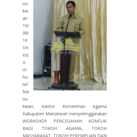
no
kw
ari
10/
08/
16
Ori
est
o
m
ho
tel
Ma
no
kwari, Kantor Kementrian Agama
Kabupaten Manokwari menyelenggarakan
WORKSHOP PENCEGAHAN KONFLIK
BAGI TOKOH AGAMA, TOKOH
MASYARAKAT, TOKOH PEREMPUAN DAN