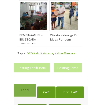
PEMBINAAN IBU-
Wisata Keluarga Di
IBU SECARA
Masa Pandemi
VIRTUAL &a...
Tags:
DPD Kab. Kaimana
,
Kabar Daerah
Posting Lebih Baru
Posting Lama
Label
CARI
POPULAR