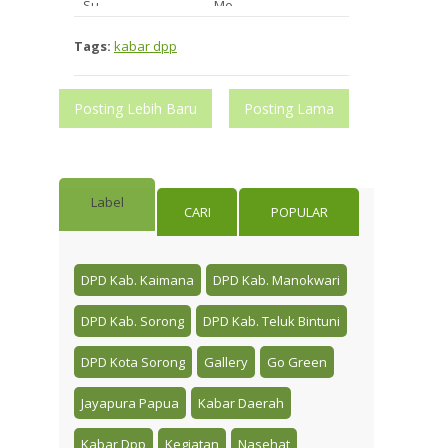
Su...
Mo...
Tags:
kabar dpp
Posting Lebih Baru
Posting Lama
Label
CARI
POPULAR
DPD Kab. Kaimana
DPD Kab. Manokwari
DPD Kab. Sorong
DPD Kab. Teluk Bintuni
DPD Kota Sorong
Gallery
Go Green
Jayapura Papua
Kabar Daerah
Kabar Dpp
Kegiatan
Nasehat