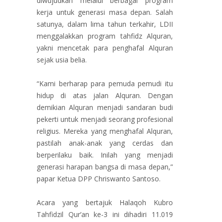
diwujudkan melalui berbagai program
kerja untuk generasi masa depan. Salah
satunya, dalam lima tahun terkahir, LDII
menggalakkan program tahfidz Alquran,
yakni mencetak para penghafal Alquran
sejak usia belia.
“Kami berharap para pemuda pemudi itu
hidup di atas jalan Alquran. Dengan
demikian Alquran menjadi sandaran budi
pekerti untuk menjadi seorang profesional
religius. Mereka yang menghafal Alquran,
pastilah anak-anak yang cerdas dan
berperilaku baik. Inilah yang menjadi
generasi harapan bangsa di masa depan,”
papar Ketua DPP Chriswanto Santoso.
Acara yang bertajuk Halaqoh Kubro
Tahfidzil Qur’an ke-3 ini dihadiri 11.019